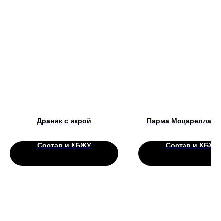
Драник с икрой
Парма Моцарелла Р
Состав и КБЖУ
Состав и КБЖУ