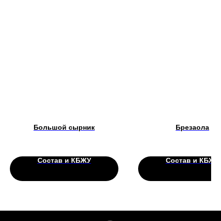
Большой сырник
Брезаола
Состав и КБЖУ
Состав и КБЖУ