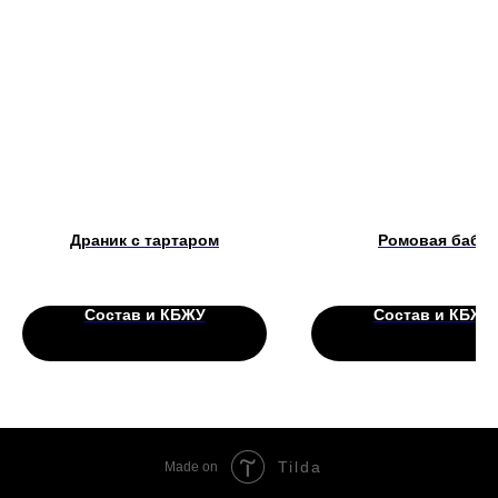
Драник с тартаром
Ромовая баба
Состав и КБЖУ
Состав и КБЖУ
Tilda
Made on