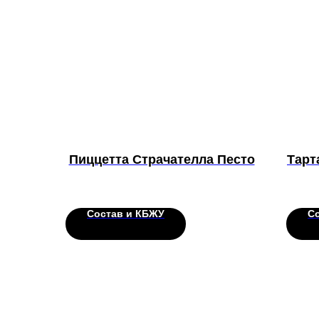
Пиццетта Страчателла Песто
Тарт
Состав и КБЖУ
С