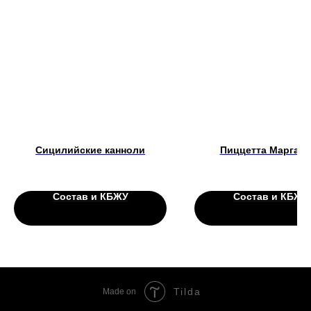
Сицилийские канноли
Пиццетта Маргари
Состав и КБЖУ
Состав и КБЖУ
Tilda
Made on