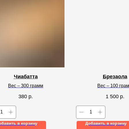
Чиабатта
Брезаола
Вес – 300 грамм
Вес – 100 гра
380
р.
1 500
р.
обавить в корзину
Добавить в корзину