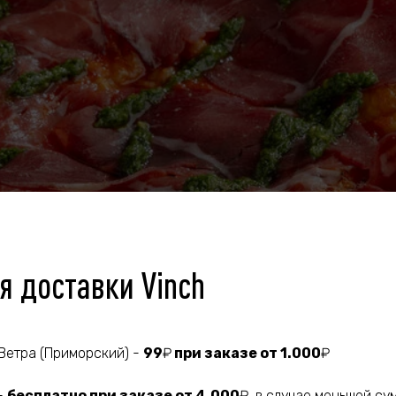
я доставки Vinch
 Ветра (Приморский) -
99
₽
при заказе от 1.000
₽
-
бесплатно при заказе от 4.000
₽, в случае меньшей су