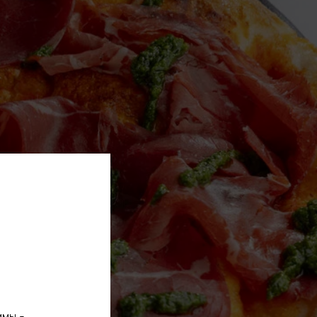
ммы -