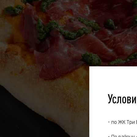
Услови
･ по ЖК Три
･ По району 